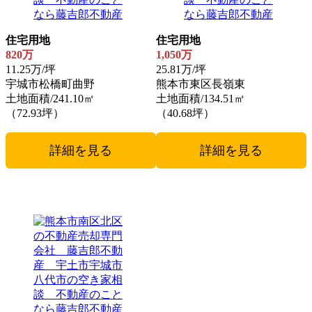
住宅用地
住宅用地
820万
1,050万
11.25万/坪
25.81万/坪
宇城市松橋町曲野
熊本市東区長嶺東
土地面積/241.10㎡
土地面積/134.51㎡
（72.93坪）
（40.68坪）
詳細を見る
詳細を見る