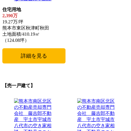
住宅用地
2,390万
19.27万/坪
熊本市東区秋津町秋田
土地面積/410.19㎡
（124.08坪）
詳細を見る
【売一戸建て】